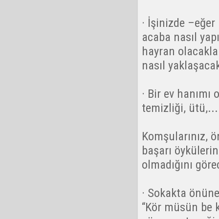
· İşinizde –eğer
acaba nasıl yapı
hayran olacaklar
nasıl yaklaşacakl
· Bir ev hanımı 
temizliği, ütü,...
Komşularınız, ön
başarı öykülerin
olmadığını görec
· Sokakta önün
“Kör müsün be k