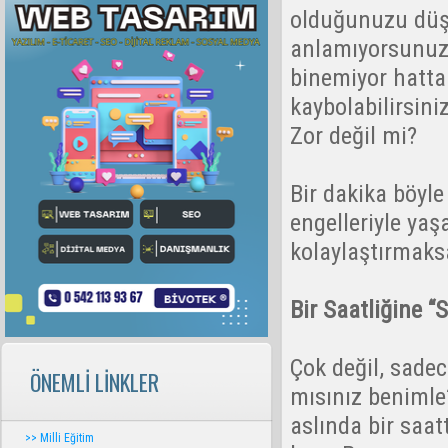
olduğunuzu düş
anlamıyorsunuz.
binemiyor hatta
kaybolabilirsiniz
Zor değil mi?
Bir dakika böyle
engelleriyle yaş
kolaylaştırmaksa
Bir Saatliğine “
Çok değil, sadec
ÖNEMLİ LİNKLER
mısınız benimle?
aslında bir saa
>> Milli Eğitim