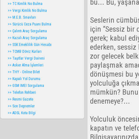
bu... Bu, yaşan
>> TC Kimlik No Bulma
>> Vergi Kimlik No Bulma
>> M.E.B. Sınavları
Seslerin cümbüş
>> Sürücü Ceza Puanı Bulma
için “Sessiz bir
>> Çalıntı Araç Sorgulama
gerek; kabul ed
>> Kazalı Araç Sorgulama
>> SSK Emeklilik Gün Hesabı
ederken, sessiz
>> TCMB Döviz Kurları
zor gelecek belki
>> Taşıtlar Vergi Dairesi
paylaşmak amacı
>> Asker Alma İşlemleri
dönüşmesi bu yo
>> THY - Online Bilet
>> Kapalı Yol Durumu
yolculuğa çıkmak
>> GSM IMEI Sorgulama
mümkün? Bunu he
>> Telefon Rehberi
denemeye?...
>> Resmi Gazete
>> Son Depremler
>> ADSL Kota Bilgi
Yolculuk öncesin
kapatın ve telef
Bilgisayarınızda 