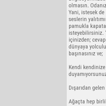
olmasın. Odanızı
Yani, istesek de
seslerin yalıtım
pamukla kapatabi
isteyebilirsiniz
içinizden; cevap
dünyaya yolculu
başınasınız ve;
Kendi kendinize 
duyamıyorsunuz
Dışarıdan gelen
Ağaçta hep birli