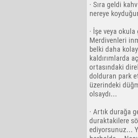
· Sıra geldi kahv
nereye koyduğun
· İşe veya okula 
Merdivenleri in
belki daha kolay
kaldırımlarda aç
ortasındaki dire
dolduran park et
üzerindeki düğme
olsaydı...
· Artık durağa g
duraktakilere sö
ediyorsunuz... Y