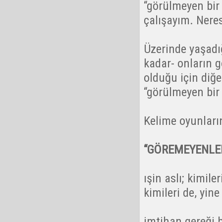
“görülmeyen bir
çalışayım. Neres
Üzerinde yaşadığ
kadar- onların g
olduğu için diğe
“görülmeyen bir 
Kelime oyunların
“GÖREMEYENLER
ışin aslı; kimile
kimileri de, yine
imtihan gereği b