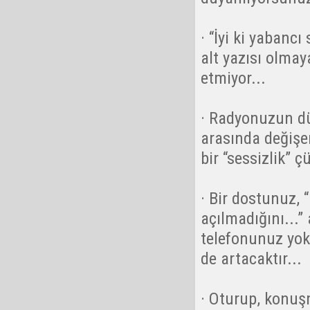
· “İyi ki yabanc
alt yazısı olmay
etmiyor...
· Radyonuzun dü
arasında değişe
bir “sessizlik” ç
· Bir dostunuz, 
açılmadığını...”
telefonunuz yok
de artacaktır...
· Oturup, konuşm