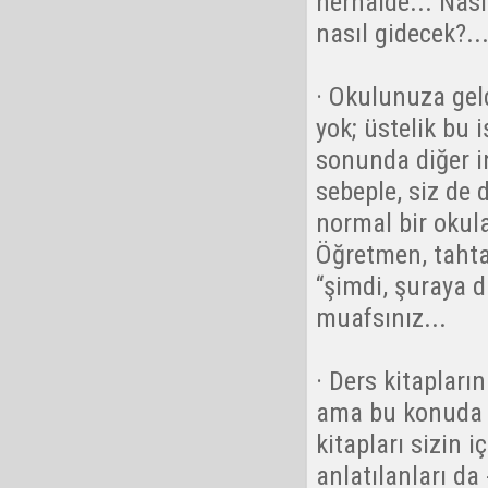
herhalde... Nas
nasıl gidecek?...
· Okulunuza geld
yok; üstelik bu i
sonunda diğer in
sebeple, siz de 
normal bir okula
Öğretmen, tahtad
“şimdi, şuraya di
muafsınız...
· Ders kitapları
ama bu konuda ç
kitapları sizin 
anlatılanları da