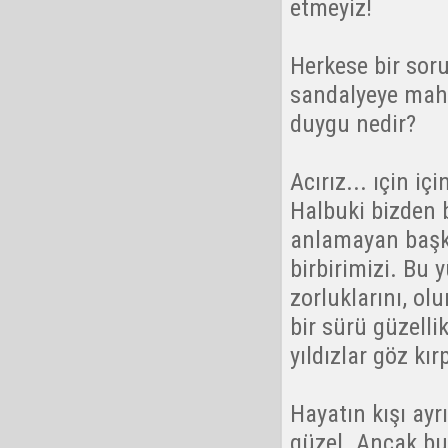
etmeyiz!
Herkese bir soru
sandalyeye mahk
duygu nedir?
Acırız... ıçin iç
Halbuki bizden 
anlamayan başka
birbirimizi. Bu
zorluklarını, ol
bir sürü güzelli
yıldızlar göz kı
Hayatın kışı ayrı
güzel. Ancak bu 