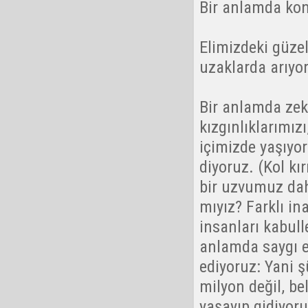
Bir anlamda kon
Elimizdeki güzel
uzaklarda arıyor
Bir anlamda zeka
kızgınlıklarımız
içimizde yaşıyoru
diyoruz. (Kol kı
bir uzvumuz dah
mıyız? Farklı in
insanları kabull
anlamda saygı e
ediyoruz: Yani 
milyon değil, b
yaşayıp gidiyoru