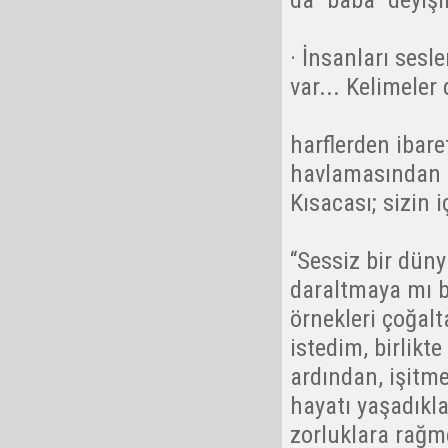
· İnsanları sesl
var... Kelimeler 
harflerden ibare
havlamasından d
Kısacası; sizin i
“Sessiz bir dün
daraltmaya mı b
örnekleri çoğalt
istedim, birlikt
ardından, işitme
hayatı yaşadıkl
zorluklara rağme