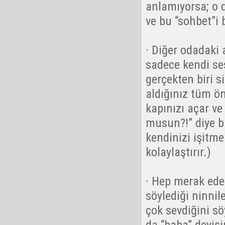
anlamıyorsa; o d
ve bu “sohbet”i 
· Diğer odadaki 
sadece kendi se
gerçekten biri s
aldığınız tüm ö
kapınızı açar ve
musun?!” diye ba
kendinizi işitme
kolaylaştırır.)
· Hep merak eder
söylediği ninnile
çok sevdiğini sö
da “baba” deyişi