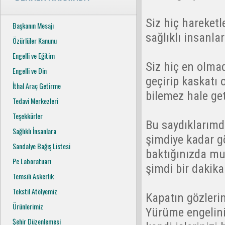
Siz hiç hareketl
Başkanın Mesajı
sağlıklı insanla
Özürlüler Kanunu
Engelli ve Eğitim
Siz hiç en olmad
Engelli ve Din
geçirip kaskatı 
İthal Araç Getirme
bilemez hale ge
Tedavi Merkezleri
Teşekkürler
Bu saydıklarımd
Sağlıklı İnsanlara
şimdiye kadar gö
Sandalye Bağış Listesi
baktığınızda m
Pc Laboratuarı
şimdi bir dakika
Temsili Askerlik
Tekstil Atölyemiz
Kapatın gözlerin
Ürünlerimiz
Yürüme engelin
Şehir Düzenlemesi