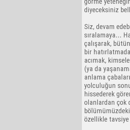
görme yeteneğin
diyeceksiniz belk
Siz, devam edebi
sıralamaya... Ha
çalışarak, bütün
bir hatırlatmad
acımak, kimseler
(ya da yaşanama
anlama çabaları
yolculuğun sonu
hissederek göre
olanlardan çok da
bölümümüzdeki “G
özellikle tavsiy