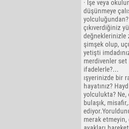
· İşe veya okulu
düşünmeye çalış
yolculuğundan?..
çıkıverdiğiniz y
değneklerinizle 
şimşek olup, uçu
yetişti imdadın
merdivenler set
ifadelerle?...
ışyerinizde bir 
hayatınız? Haydi
yolculukta? Ne, 
bulaşık, misafir
ediyor.Yoruldun
merak etmeyin, 
ayakları hareket