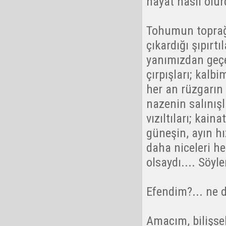
hayat nasıl olur
Tohumun toprağı
çıkardığı şıpırtı
yanımızdan geçen
çırpışları; kalbi
her an rüzgarın 
nazenin salınışla
vızıltıları; kain
güneşin, ayın hı
daha niceleri h
olsaydı.... Söyl
Efendim?... ne 
Amacım, bilişsel