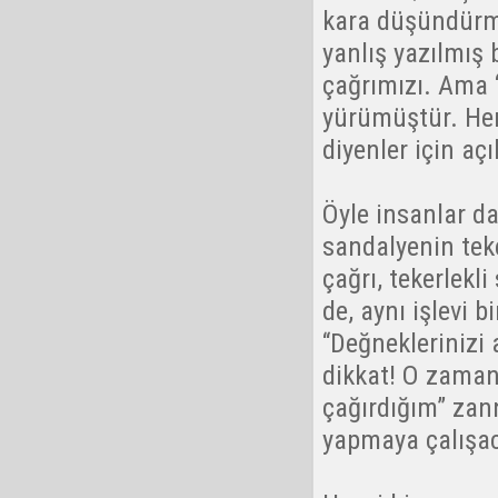
kara düşündürme
yanlış yazılmış b
çağrımızı. Ama 
yürümüştür. He
diyenler için aç
Öyle insanlar da
sandalyenin teke
çağrı, tekerlekl
de, aynı işlevi 
“Değneklerinizi 
dikkat! O zaman 
çağırdığım” zan
yapmaya çalışaca