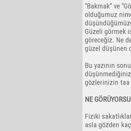
“Bakmak” ve “Gö
olduğumuz nimet
düşündüğümüzde
Güzeli görmek is
göreceğiz. Ne d
güzel düşünen d
Bu yazının sonu
düşünmediğiniz 
gözlerinizin taa 
NE GÖRÜYORSUN
Fiziki sakatlıkl
asla gözden kaçı