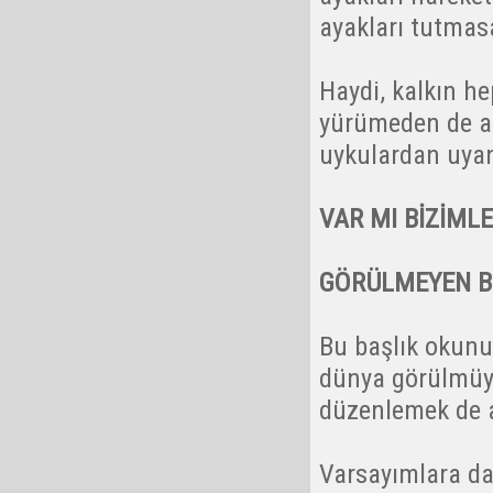
ayakları tutmasa
Haydi, kalkın he
yürümeden de a
uykulardan uyanı
VAR MI BİZİMLE
GÖRÜLMEYEN Bİ
Bu başlık okunur
dünya görülmüyo
düzenlemek de a
Varsayımlara day