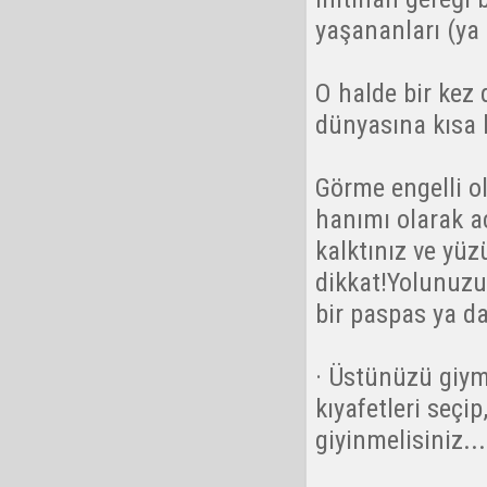
yaşananları (ya
O halde bir kez
dünyasına kısa 
Görme engelli ols
hanımı olarak a
kalktınız ve yü
dikkat!Yolunuzun
bir paspas ya da 
· Üstünüzü giyme
kıyafetleri seçi
giyinmelisiniz...