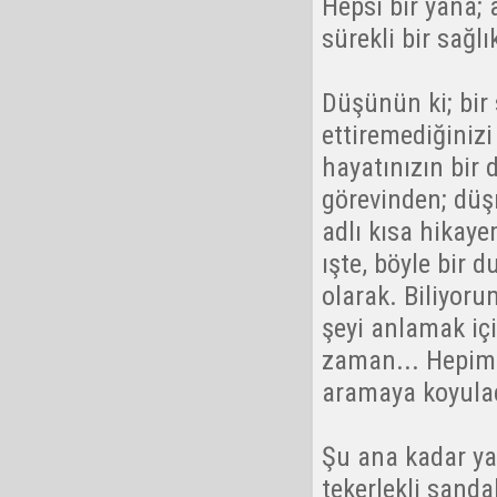
Hepsi bir yana; 
sürekli bir sağl
Düşünün ki; bir
ettiremediğinizi
hayatınızın bir
görevinden; dü
adlı kısa hikaye
ışte, böyle bir 
olarak. Biliyor
şeyi anlamak içi
zaman... Hepim
aramaya koyula
Şu ana kadar ya
tekerlekli sand