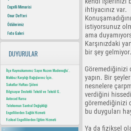
kendi işlerinizi
Engelli Mimarisi
ihtiyacınız var.
Onur Defteri
Konuşamadığınız
Ödülerimiz
istiyorsunuz olm
Foto Galeri
ama duyamıyors
Karşınızdaki yan
bir şey gelmiyor
DUYURULAR
Göremediğinizi 
İlçe Kaymakamımız Sayın Nazım Madenoğlu'..
yapın. Bir şeyle
Makbuz Karşılığı Bağışlarınız İçin..
nesnelere çarpm
Sakatlar Haftası Şöleni
Bilgisayar Destekli Tekstil ve Tekstil G..
verdiğini hissed
Autocad Kursu
göremediğinizi 
Telekomun Santral Değişikliği
bu duyguları ha
Engellilerden Sağlık Hizmeti
Fiziksel Engellilerden Eğitim Hizmeti
Ya da fiziksel o